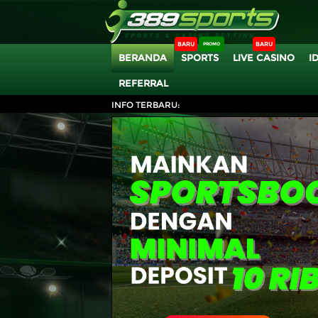
BARU
BARU
PROMO
BERANDA
SPORTS
LIVE CASINO
I
REFERRAL
INFO TERBARU: