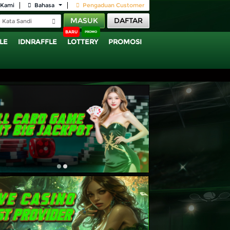
 Kami
Bahasa
Pengaduan Customer
DAFTAR
BARU
PROMO
LE
IDNRAFFLE
LOTTERY
PROMOSI