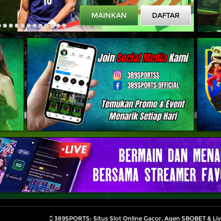
MAINKAN
DAFTAR
389SPORTS: Situs Slot Online Gacor, Agen SBOBET & Live